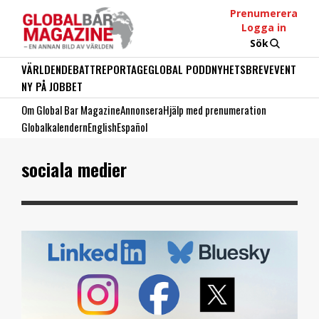
Prenumerera
Logga in
Sök
VÄRLDEN
DEBATT
REPORTAGE
GLOBAL PODD
NYHETSBREV
EVENT
NY PÅ JOBBET
Om Global Bar Magazine
Annonsera
Hjälp med prenumeration
Globalkalendern
English
Español
sociala medier