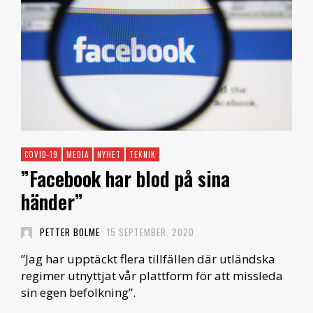
COVID-19
MEDIA
NYHET
TEKNIK
”Facebook har blod på sina
händer”
PETTER BOLME
15 SEPTEMBER, 2020
”Jag har upptäckt flera tillfällen där utländska
regimer utnyttjat vår plattform för att missleda
sin egen befolkning”.