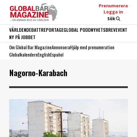
Prenumerera
Logga in
Sök
VÄRLDEN
DEBATT
REPORTAGE
GLOBAL PODD
NYHETSBREV
EVENT
NY PÅ JOBBET
Om Global Bar Magazine
Annonsera
Hjälp med prenumeration
Globalkalendern
English
Español
Nagorno-Karabach