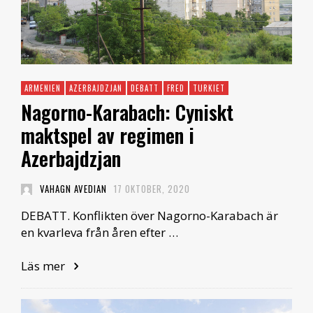
ARMENIEN
AZERBAJDZJAN
DEBATT
FRED
TURKIET
Nagorno-Karabach: Cyniskt
maktspel av regimen i
Azerbajdzjan
VAHAGN AVEDIAN
17 OKTOBER, 2020
DEBATT. Konflikten över Nagorno-Karabach är
en kvarleva från åren efter …
Läs mer