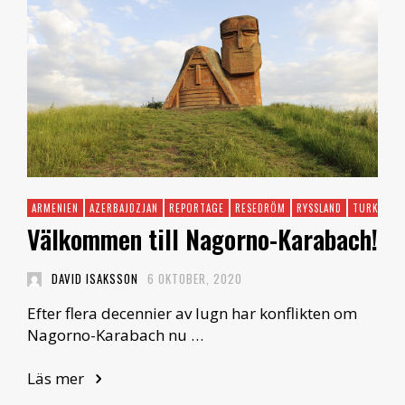
ARMENIEN
AZERBAJDZJAN
REPORTAGE
RESEDRÖM
RYSSLAND
TURKIET
Välkommen till Nagorno-Karabach!
DAVID ISAKSSON
6 OKTOBER, 2020
Efter flera decennier av lugn har konflikten om
Nagorno-Karabach nu …
Läs mer