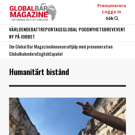
Prenumerera
Logga in
Sök
VÄRLDEN
DEBATT
REPORTAGE
GLOBAL PODD
NYHETSBREV
EVENT
NY PÅ JOBBET
Om Global Bar Magazine
Annonsera
Hjälp med prenumeration
Globalkalendern
English
Español
Humanitärt bistånd