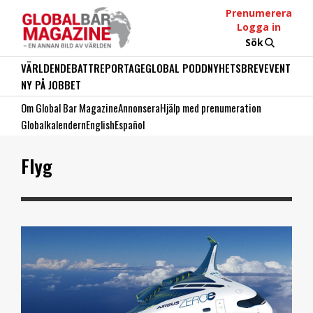
Prenumerera
Logga in
Sök
VÄRLDEN
DEBATT
REPORTAGE
GLOBAL PODD
NYHETSBREV
EVENT
NY PÅ JOBBET
Om Global Bar Magazine
Annonsera
Hjälp med prenumeration
Globalkalendern
English
Español
Flyg