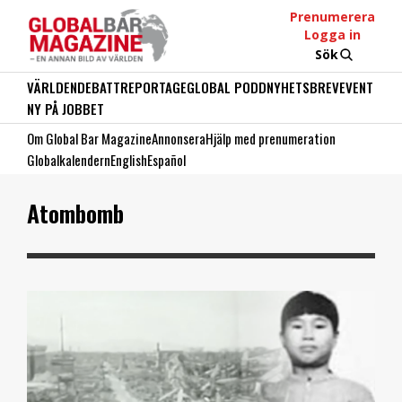
Prenumerera
Logga in
Sök
VÄRLDEN
DEBATT
REPORTAGE
GLOBAL PODD
NYHETSBREV
EVENT
NY PÅ JOBBET
Om Global Bar Magazine
Annonsera
Hjälp med prenumeration
Globalkalendern
English
Español
Atombomb