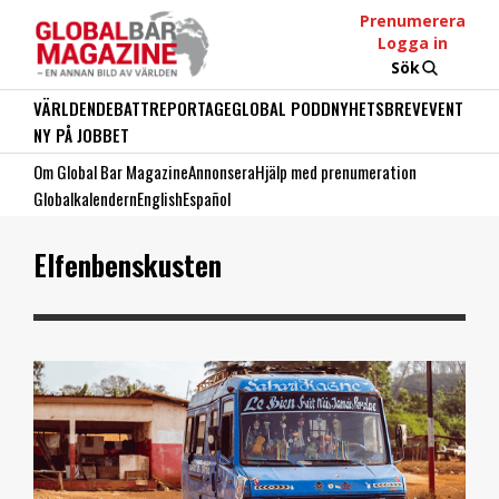
Prenumerera
Logga in
Sök
VÄRLDEN
DEBATT
REPORTAGE
GLOBAL PODD
NYHETSBREV
EVENT
NY PÅ JOBBET
Om Global Bar Magazine
Annonsera
Hjälp med prenumeration
Globalkalendern
English
Español
Elfenbenskusten