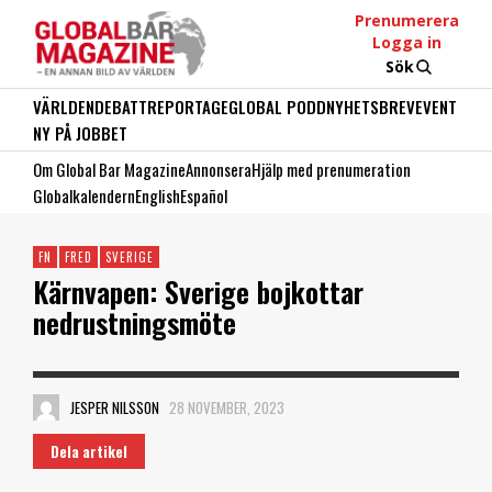
Prenumerera
Logga in
Sök
VÄRLDEN
DEBATT
REPORTAGE
GLOBAL PODD
NYHETSBREV
EVENT
NY PÅ JOBBET
Om Global Bar Magazine
Annonsera
Hjälp med prenumeration
Globalkalendern
English
Español
FN
FRED
SVERIGE
Kärnvapen: Sverige bojkottar
nedrustningsmöte
JESPER NILSSON
28 NOVEMBER, 2023
Dela artikel