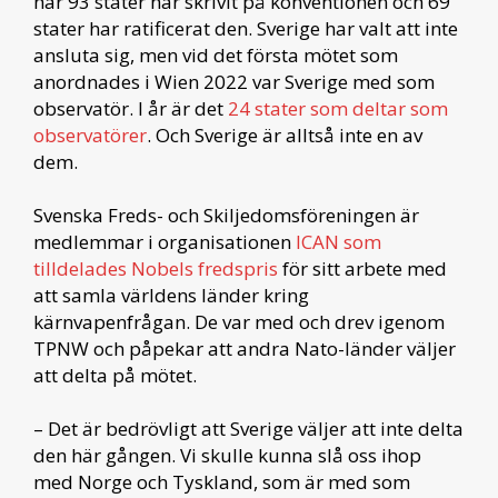
har 93 stater har skrivit på konventionen och 69
stater har ratificerat den. Sverige har valt att inte
ansluta sig, men vid det första mötet som
anordnades i Wien 2022 var Sverige med som
observatör. I år är det
24 stater som deltar som
observatörer
. Och Sverige är alltså inte en av
dem.
Svenska Freds- och Skiljedomsföreningen är
medlemmar i organisationen
ICAN som
tilldelades Nobels fredspris
för sitt arbete med
att samla världens länder kring
kärnvapenfrågan. De var med och drev igenom
TPNW och påpekar att andra Nato-länder väljer
att delta på mötet.
– Det är bedrövligt att Sverige väljer att inte delta
den här gången. Vi skulle kunna slå oss ihop
med Norge och Tyskland, som är med som