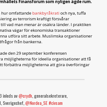
samhällets Finansforum som nyligen ägde rum.
hur omfattande
bankbyråkrati
och nya, tuffa
iering av terrorism kraftigt försvårar
 till vad man menar är osäkra länder. I praktiken
rnativa vägar för ekonomiska transaktioner
kunna utföra sitt arbete. Muslimska organisationer
jdfrågor från bankerna.
nade den 29 september konferensen
a möjligheterna för ideella organisationer att få
att förbättra möjligheterna att göra överföringar
3 inleds av
@crydh
, generalsekreterare,
d, Sverigechef,
@Nordea_SE
#civsam