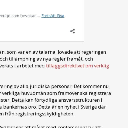
 som var en av talarna, lovade att regeringen
 och tillämpning av nya regler framåt, och
lverats i arbetet med
tilläggsdirektivet om verklig
rering av alla juridiska personer. Det kommer nu
ar verkliga huvudmän som framöver ska registrera
ster. Detta kan förtydliga ansvarsstrukturen i
a bankernas oro. Detta är en nyhet i Sverige där
en från registreringsskyldigheten.
Rydh säger att målet med konferensen var att