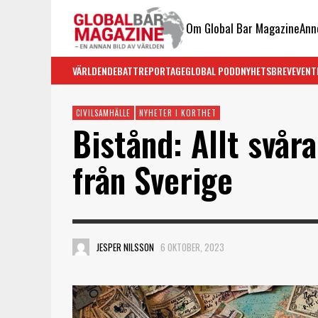
Om Global Bar Magazine
Ann
VÄRLDEN
DEBATT
REPORTAGE
GLOBAL PODD
NYHETSBREV
EVENT
CIVILSAMHÄLLE
NYHETER I KORTHET
Bistånd: Allt svår
från Sverige
JESPER NILSSON
6 OKTOBER, 2023