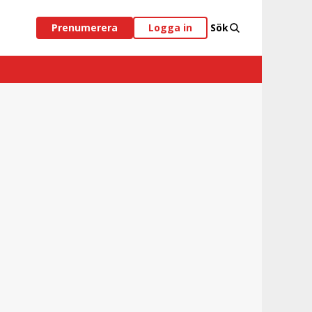
Prenumerera
Logga in
Sök