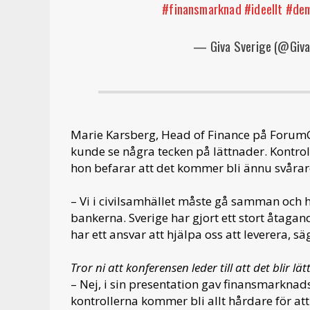
#finansmarknad
#ideellt
#dem
— Giva Sverige (@Giva
Marie Karsberg, Head of Finance på ForumCi
kunde se några tecken på lättnader. Kontrol
hon befarar att det kommer bli ännu svårare
– Vi i civilsamhället måste gå samman och h
bankerna. Sverige har gjort ett stort åtaga
har ett ansvar att hjälpa oss att leverera, s
Tror ni att konferensen leder till att det blir lä
– Nej, i sin presentation gav finansmarkna
kontrollerna kommer bli allt hårdare för a