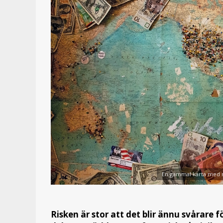
En gammal karta med nå
Risken är stor att det blir ännu svårare f