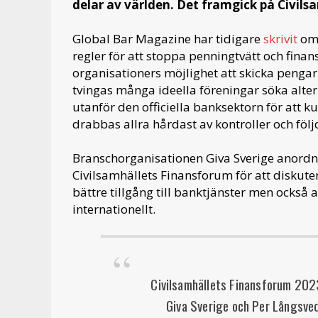
delar av världen. Det framgick på Civil
Global Bar Magazine har tidigare
skrivit
om 
regler för att stoppa penningtvätt och finans
organisationers möjlighet att skicka pengar
tvingas många ideella föreningar söka alte
utanför den officiella banksektorn för att 
drabbas allra hårdast av kontroller och föl
Branschorganisationen Giva Sverige anord
Civilsamhällets Finansforum för att diskuter
bättre tillgång till banktjänster men också 
internationellt.
Civilsamhällets Finansforum 202
Giva Sverige och Per Långsve