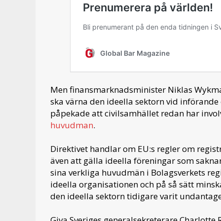
Men finansmarknadsminister Niklas Wykman,
ska värna den ideella sektorn vid införande
påpekade att civilsamhället redan har invo
huvudman
.
Direktivet handlar om EU:s regler om regist
även att gälla ideella föreningar som sakn
sina verkliga huvudmän i Bolagsverkets regi
ideella organisationen och på så sätt minsk
den ideella sektorn tidigare varit undantag
Giva Sveriges generalsekreterare Charlotte 