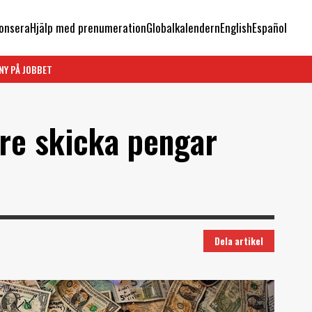
onsera
Hjälp med prenumeration
Globalkalendern
English
Español
NY PÅ JOBBET
are skicka pengar
Dela artikel