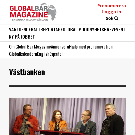
Prenumerera
Logga in
Sök
VÄRLDEN
DEBATT
REPORTAGE
GLOBAL PODD
NYHETSBREV
EVENT
NY PÅ JOBBET
Om Global Bar Magazine
Annonsera
Hjälp med prenumeration
Globalkalendern
English
Español
Västbanken