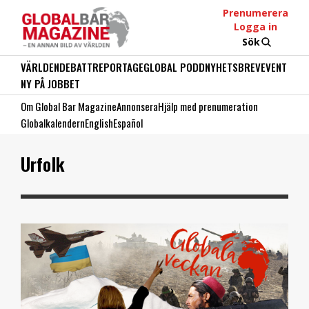
Prenumerera
Logga in
Sök
VÄRLDEN
DEBATT
REPORTAGE
GLOBAL PODD
NYHETSBREV
EVENT
NY PÅ JOBBET
Om Global Bar Magazine
Annonsera
Hjälp med prenumeration
Globalkalendern
English
Español
Urfolk