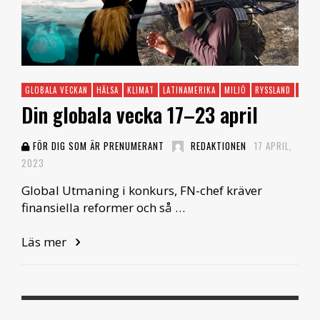
GLOBALA VECKAN
HÄLSA
KLIMAT
LATINAMERIKA
MILJÖ
RYSSLAND
TUNI
Din globala vecka 17–23 april
FÖR DIG SOM ÄR PRENUMERANT
REDAKTIONEN
17 APRIL,
2023
Global Utmaning i konkurs, FN-chef kräver
finansiella reformer och så …
Läs mer