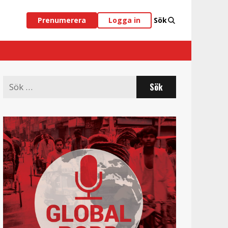
Prenumerera
Logga in
Sök
Search
for: