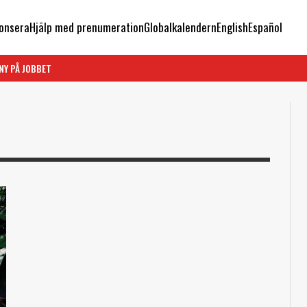
onsera
Hjälp med prenumeration
Globalkalendern
English
Español
NY PÅ JOBBET