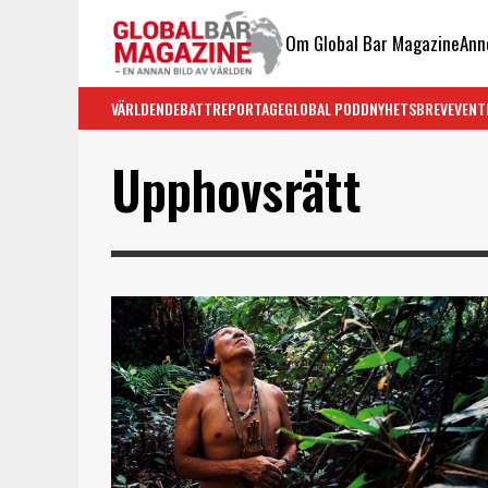
Om Global Bar Magazine
Ann
VÄRLDEN
DEBATT
REPORTAGE
GLOBAL PODD
NYHETSBREV
EVENT
Upphovsrätt