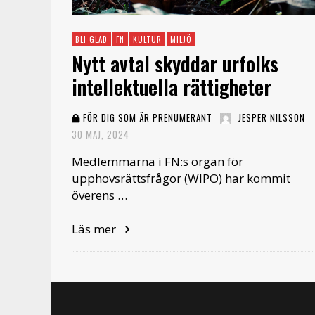
BLI GLAD
FN
KULTUR
MILJÖ
Nytt avtal skyddar urfolks
intellektuella rättigheter
FÖR DIG SOM ÄR PRENUMERANT
JESPER NILSSON
30 MAJ, 2024
Medlemmarna i FN:s organ för
upphovsrättsfrågor (WIPO) har kommit
överens …
Läs mer