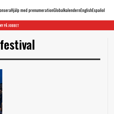
onsera
Hjälp med prenumeration
Globalkalendern
English
Español
NY PÅ JOBBET
festival