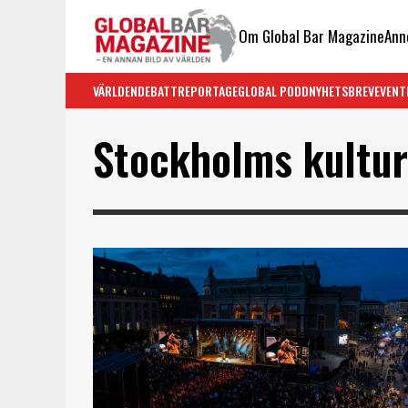
Om Global Bar Magazine
Ann
VÄRLDEN
DEBATT
REPORTAGE
GLOBAL PODD
NYHETSBREV
EVENT
Stockholms kultur