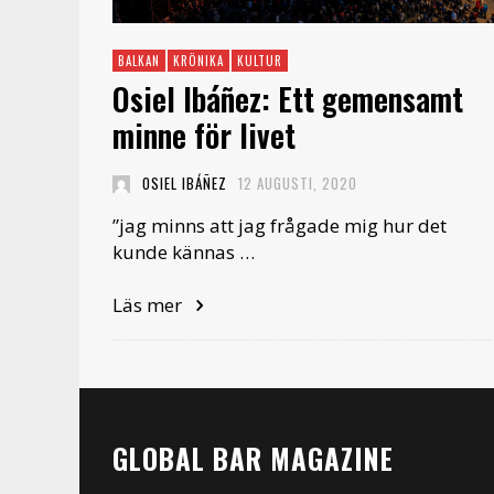
BALKAN
KRÖNIKA
KULTUR
Osiel Ibáñez: Ett gemensamt
minne för livet
OSIEL IBÁÑEZ
12 AUGUSTI, 2020
”jag minns att jag frågade mig hur det
kunde kännas …
Läs mer
GLOBAL BAR MAGAZINE