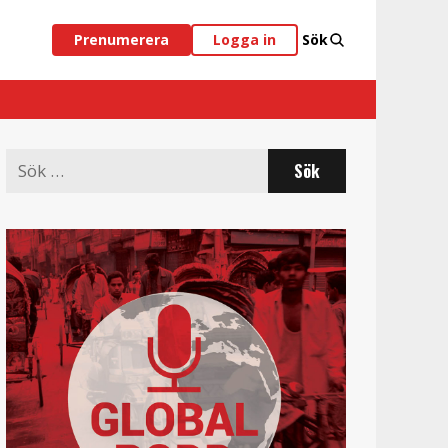
Prenumerera
Logga in
Sök
Search
for: