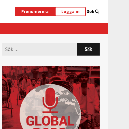
Prenumerera
Logga in
Sök
Search
for: