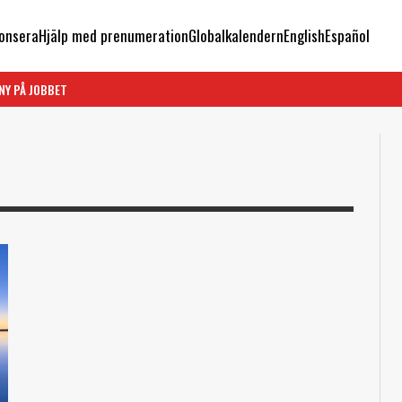
onsera
Hjälp med prenumeration
Globalkalendern
English
Español
NY PÅ JOBBET