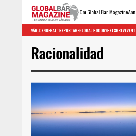
Om Global Bar Magazine
Ann
VÄRLDEN
DEBATT
REPORTAGE
GLOBAL PODD
NYHETSBREV
EVENT
Racionalidad