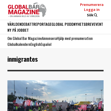
Prenumerera
Logga in
Sök
VÄRLDEN
DEBATT
REPORTAGE
GLOBAL PODD
NYHETSBREV
EVENT
NY PÅ JOBBET
Om Global Bar Magazine
Annonsera
Hjälp med prenumeration
Globalkalendern
English
Español
inmigrantes