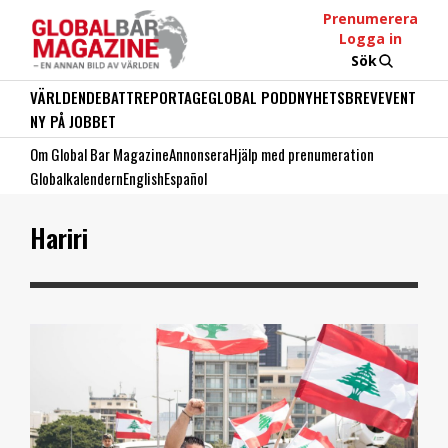
Prenumerera
Logga in
Sök
VÄRLDEN
DEBATT
REPORTAGE
GLOBAL PODD
NYHETSBREV
EVENT
NY PÅ JOBBET
Om Global Bar Magazine
Annonsera
Hjälp med prenumeration
Globalkalendern
English
Español
Hariri