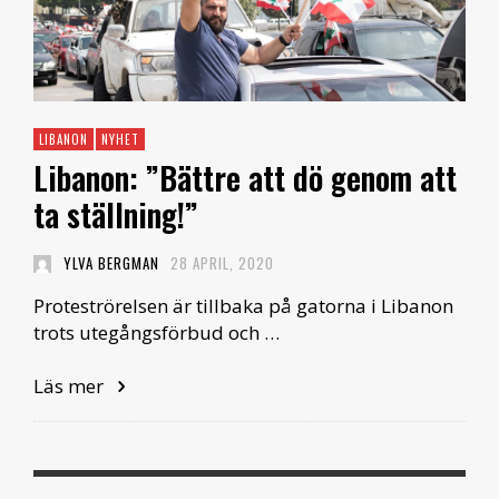
LIBANON
NYHET
Libanon: ”Bättre att dö genom att
ta ställning!”
YLVA BERGMAN
28 APRIL, 2020
Proteströrelsen är tillbaka på gatorna i Libanon
trots utegångsförbud och …
Läs mer