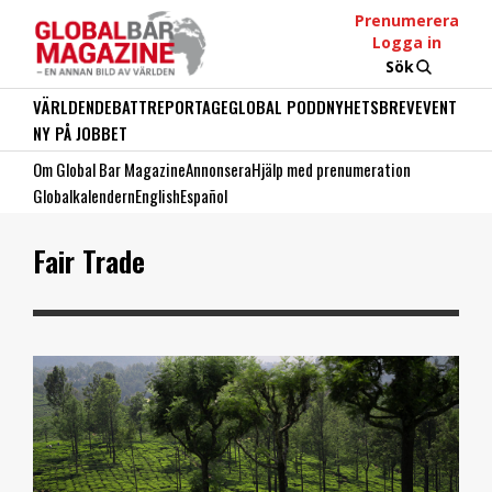
Prenumerera
Logga in
Sök
VÄRLDEN
DEBATT
REPORTAGE
GLOBAL PODD
NYHETSBREV
EVENT
NY PÅ JOBBET
Om Global Bar Magazine
Annonsera
Hjälp med prenumeration
Globalkalendern
English
Español
Fair Trade