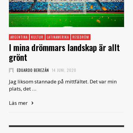
ARGENTINA
KULTUR
LATINAMERIKA
RESEDRÖM
I mina drömmars landskap är allt
grönt
EDUARDO BEREZÁN
14 JUNI, 2020
Jag liksom stannade på mittfältet. Det var min
plats, det …
Läs mer