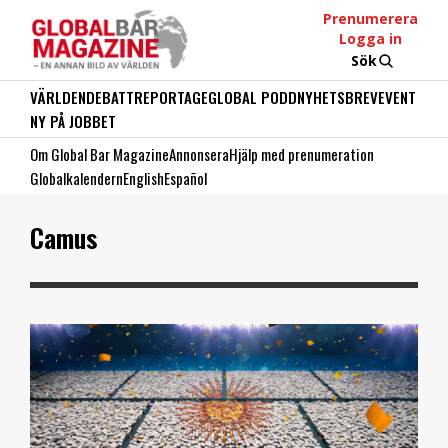
Prenumerera
Logga in
Sök
VÄRLDEN
DEBATT
REPORTAGE
GLOBAL PODD
NYHETSBREV
EVENT
NY PÅ JOBBET
Om Global Bar Magazine
Annonsera
Hjälp med prenumeration
Globalkalendern
English
Español
Camus