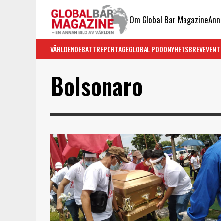
Om Global Bar Magazine
Ann
VÄRLDEN
DEBATT
REPORTAGE
GLOBAL PODD
NYHETSBREV
EVENT
Bolsonaro