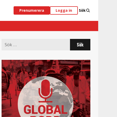
Prenumerera
Logga in
Sök
Search
for: