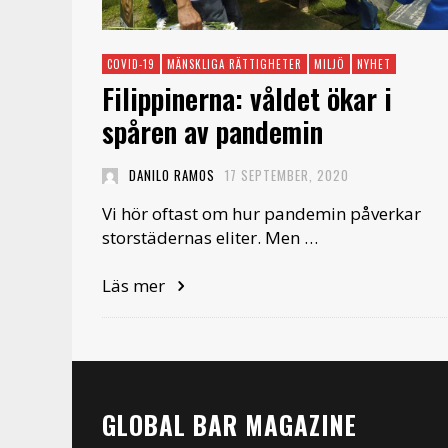
COVID-19
MÄNSKLIGA RÄTTIGHETER
MILJÖ
NYHET
Filippinerna: våldet ökar i
spåren av pandemin
DANILO RAMOS
17 SEPTEMBER, 2020
Vi hör oftast om hur pandemin påverkar
storstädernas eliter. Men …
Läs mer
GLOBAL BAR MAGAZINE