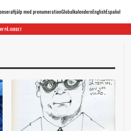
onsera
Hjälp med prenumeration
Globalkalendern
English
Español
NY PÅ JOBBET