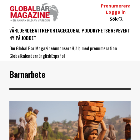
Prenumerera
Logga in
Sök
VÄRLDEN
DEBATT
REPORTAGE
GLOBAL PODD
NYHETSBREV
EVENT
NY PÅ JOBBET
Om Global Bar Magazine
Annonsera
Hjälp med prenumeration
Globalkalendern
English
Español
Barnarbete