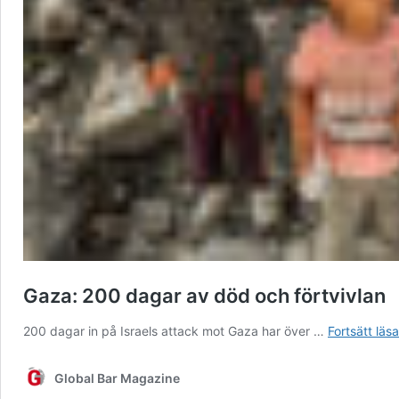
Gaza: 200 dagar av död och förtvivlan
200 dagar in på Israels attack mot Gaza har över …
Fortsätt läsa
Global Bar Magazine