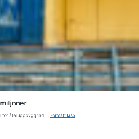
 miljoner
Ukrainska
oner för återuppbyggnad …
Fortsätt läsa
kulturorganisationer
får
10,4