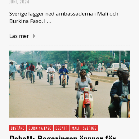
JUNI, 2024
Sverige lägger ned ambassaderna i Mali och
Burkina Faso. I …
Läs mer
BISTÅND
BURKINA FASO
DEBATT
MALI
SVERIGE
Debatt: Regeringen öppnar för