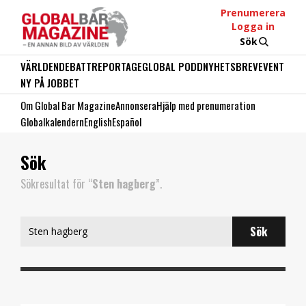
Prenumerera
Logga in
Sök
VÄRLDEN
DEBATT
REPORTAGE
GLOBAL PODD
NYHETSBREV
EVENT
NY PÅ JOBBET
Om Global Bar Magazine
Annonsera
Hjälp med prenumeration
Globalkalendern
English
Español
Sök
Sökresultat för “
Sten hagberg
”.
Search
for: