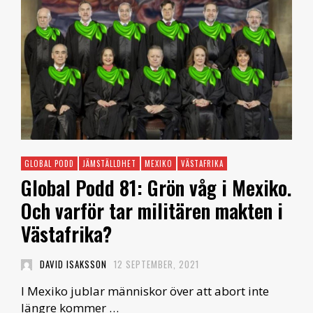
GLOBAL PODD
JÄMSTÄLLDHET
MEXIKO
VÄSTAFRIKA
Global Podd 81: Grön våg i Mexiko.
Och varför tar militären makten i
Västafrika?
DAVID ISAKSSON
12 SEPTEMBER, 2021
I Mexiko jublar människor över att abort inte
längre kommer …