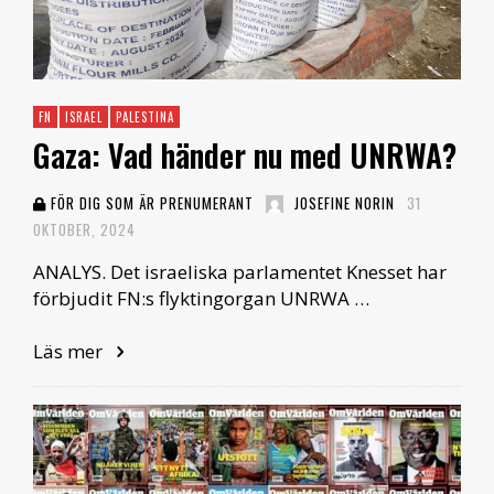
FN
ISRAEL
PALESTINA
Gaza: Vad händer nu med UNRWA?
FÖR DIG SOM ÄR PRENUMERANT
JOSEFINE NORIN
31
OKTOBER, 2024
ANALYS. Det israeliska parlamentet Knesset har
förbjudit FN:s flyktingorgan UNRWA …
Läs mer