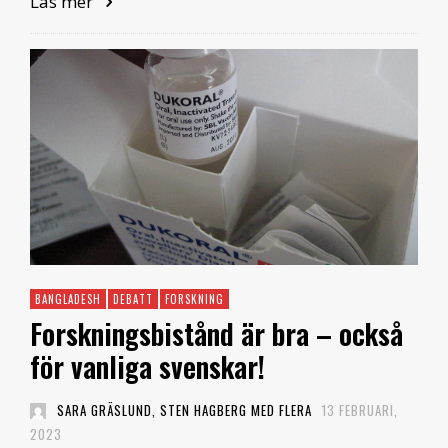
Läs mer
BANGLADESH
DEBATT
FORSKNING
Forskningsbistånd är bra – också
för vanliga svenskar!
SARA GRÄSLUND, STEN HAGBERG MED FLERA
13 FEBRUARI,
2023