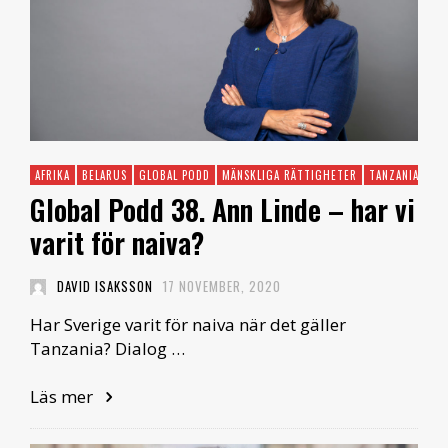
AFRIKA
BELARUS
GLOBAL PODD
MÄNSKLIGA RÄTTIGHETER
TANZANIA
Global Podd 38. Ann Linde – har vi
varit för naiva?
DAVID ISAKSSON
17 NOVEMBER, 2020
Har Sverige varit för naiva när det gäller
Tanzania? Dialog …
Läs mer