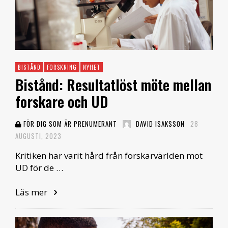
BISTÅND
FORSKNING
NYHET
Bistånd: Resultatlöst möte mellan
forskare och UD
FÖR DIG SOM ÄR PRENUMERANT
DAVID ISAKSSON
28
AUGUSTI, 2023
Kritiken har varit hård från forskarvärlden mot
UD för de …
Läs mer