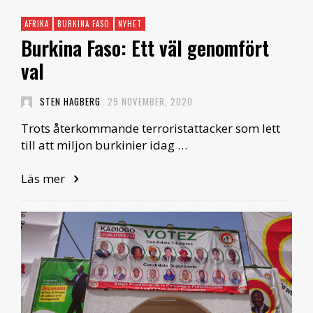
AFRIKA
BURKINA FASO
NYHET
Burkina Faso: Ett väl genomfört
val
STEN HAGBERG
29 NOVEMBER, 2020
Trots återkommande terroristattacker som lett
till att miljon burkinier idag …
Läs mer