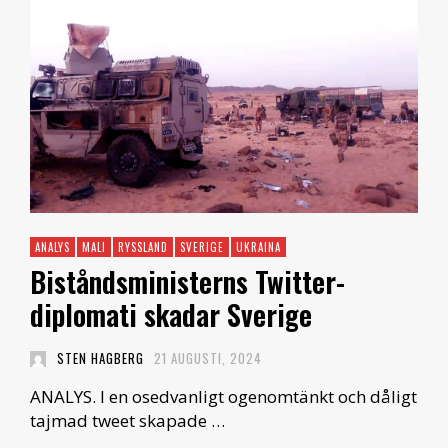
ANALYS
MALI
RYSSLAND
SVERIGE
UKRAINA
Biståndsministerns Twitter-
diplomati skadar Sverige
STEN HAGBERG
21 AUGUSTI, 2024
ANALYS. I en osedvanligt ogenomtänkt och dåligt
tajmad tweet skapade …