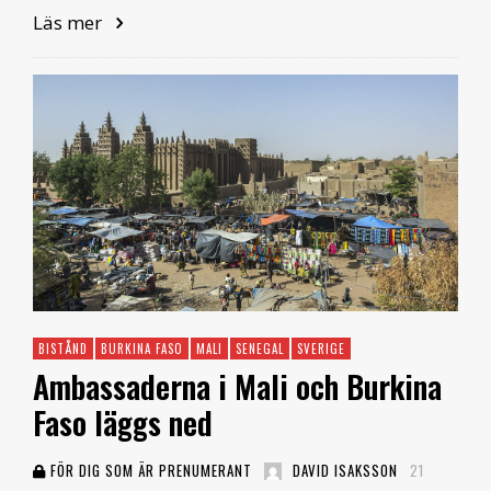
Läs mer
BISTÅND
BURKINA FASO
MALI
SENEGAL
SVERIGE
Ambassaderna i Mali och Burkina
Faso läggs ned
FÖR DIG SOM ÄR PRENUMERANT
DAVID ISAKSSON
21