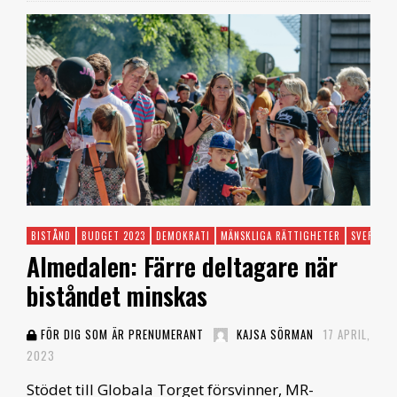
BISTÅND
BUDGET 2023
DEMOKRATI
MÄNSKLIGA RÄTTIGHETER
SVERIGE
Almedalen: Färre deltagare när
biståndet minskas
FÖR DIG SOM ÄR PRENUMERANT
KAJSA SÖRMAN
17 APRIL,
2023
Stödet till Globala Torget försvinner, MR-