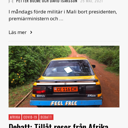
PETTER BOLME OCH DAVID ISAKSSON
25 MAJ, 2021
I måndags förde militär i Mali bort presidenten,
premiärministern och …
Läs mer
AFRIKA
COVID-19
DEBATT
Debatt: Tillåt resor från Afrika