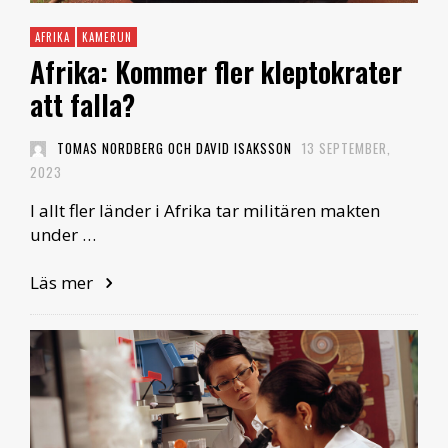
AFRIKA
KAMERUN
Afrika: Kommer fler kleptokrater
att falla?
TOMAS NORDBERG OCH DAVID ISAKSSON
13 SEPTEMBER,
2023
I allt fler länder i Afrika tar militären makten
under …
Läs mer