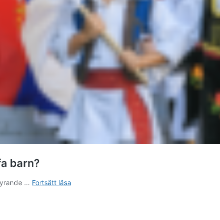
fa barn?
Serbien:
 styrande …
Fortsätt läsa
Kan
regimen
locka