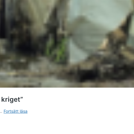
 kriget”
DRK:
 …
Fortsätt läsa
”Absurt
att
Rwanda