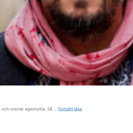
Näringsliv,
l, och svensk egennytta. Så …
Fortsätt läsa
näringsliv,
näringsliv