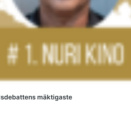
ndsdebattens mäktigaste