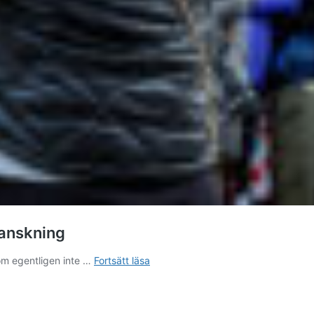
anskning
￼
om egentligen inte …
Fortsätt läsa
Ukraina:
Amnesty
lovar